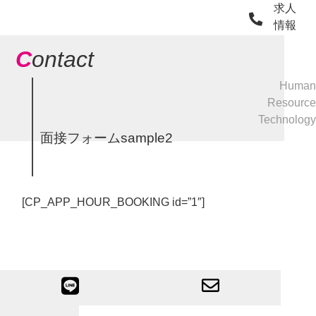
求人
情報
C
ontact
Human
Resource
Technology
面接フォームsample2
[CP_APP_HOUR_BOOKING id=”1″]